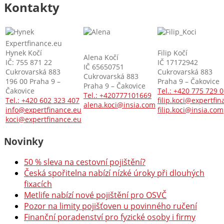
Kontakty
Expertfinance.eu
Hynek Kočí
Filip Kočí
Alena Kočí
IČ: 755 871 22
IČ 17172942
IČ 65650751
Cukrovarská 883
Cukrovarská 883
Cukrovarská 883
196 00 Praha 9 –
Praha 9 – Čakovice
Praha 9 – Čakovice
Čakovice
Tel.: +420 775 729 
Tel.: +420777101669
Tel.: +420 602 323 407
filip.koci@expertfi
alena.koci@insia.com
info@expertfinance.eu
filip.koci@insia.com
koci@expertfinance.eu
Novinky
50 % sleva na cestovní pojištění?
Česká spořitelna nabízí nízké úroky při dlouhých
fixacích
Metlife nabízí nové pojištění pro OSVČ
Pozor na limity pojišťoven u povinného ručení
Finanční poradenství pro fyzické osoby i firmy