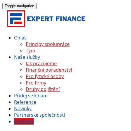
Toggle navigation
O nás
Principy spolupráce
Tým
Naše služby
Jak pracujeme
Finanční poradenství
Pro fyzické osoby
Pro firmy
Druhy pojištění
Přidej se k nám
Reference
Novinky
Partnerské společnosti
Kontakty